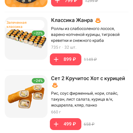
799 ₽
1299 ₽
Классика Жанра
Запеченная
классика
Роллы из слабосоленого лосося,
–22%
варено-копченой курицы, тигровой
креветки и снежного краба
735 г
·
32 шт.
899 ₽
1149 ₽
Сет 2 Кручитос Хот с курицей
–24%
Рис, соус фирменный, нори, спайс,
такуан, лист салата, курица в/к,
моцарелла, кляр, панко
660 г
499 ₽
658 ₽