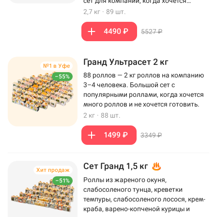
сет для компании, когда хочется
максимум роллов на столе.
2,7 кг
·
89 шт.
4490 ₽
5527 ₽
Гранд Ультрасет 2 кг
№1 в Уфе
88 роллов — 2 кг роллов на компанию
–55%
3–4 человека. Большой сет с
популярными роллами, когда хочется
много роллов и не хочется готовить.
2 кг
·
88 шт.
1499 ₽
3349 ₽
Сет Гранд 1,5 кг
Хит продаж
Роллы из жареного окуня,
–51%
слабосоленого тунца, креветки
темпуры, слабосоленого лосося, крем-
краба, варено-копченой курицы и