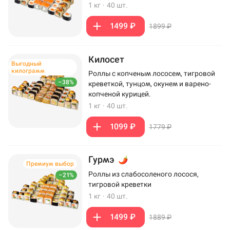
1 кг
·
40 шт.
1499 ₽
1899 ₽
Килосет
Выгодный
килограмм
Роллы с копченым лососем, тигровой
–38%
креветкой, тунцом, окунем и варено-
копченой курицей.
1 кг
·
40 шт.
1099 ₽
1779 ₽
Гурмэ
Премиум выбор
Роллы из слабосоленого лосося,
–21%
тигровой креветки
1 кг
·
40 шт.
1499 ₽
1889 ₽