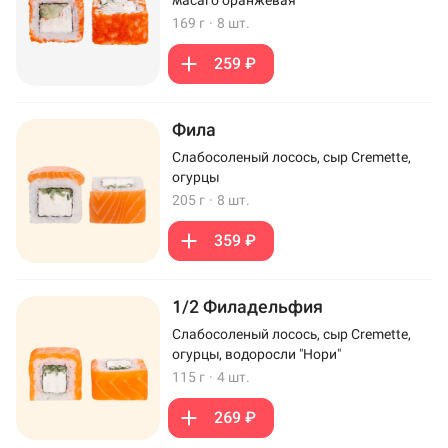
169 г
·
8 шт.
259 ₽
Фила
Слабосоленый лосось, сыр Cremette,
огурцы
205 г
·
8 шт.
359 ₽
1/2 Филадельфия
Слабосоленый лосось, сыр Cremette,
огурцы, водоросли "Нори"
115 г
·
4 шт.
269 ₽