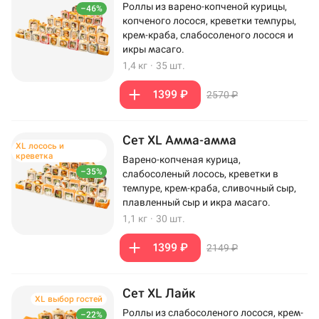
Роллы из варено-копченой курицы,
–46%
копченого лосося, креветки темпуры,
крем-краба, слабосоленого лосося и
икры масаго.
1,4 кг
·
35 шт.
1399 ₽
2570 ₽
Сет XL Амма-амма
XL лосось и
креветка
Варено-копченая курица,
–35%
слабосоленый лосось, креветки в
темпуре, крем-краба, сливочный сыр,
плавленный сыр и икра масаго.
1,1 кг
·
30 шт.
1399 ₽
2149 ₽
Сет XL Лайк
XL выбор гостей
Роллы из слабосоленого лосося, крем-
–22%