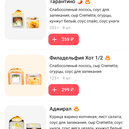
Тарантино
Слабосоленый лосось, соус для
запекания, сыр Cremette, огурцы,
кунжут белый, соус спайс, соус унаги
203 г
·
8 шт.
359 ₽
Филадельфия Хот 1/2
Слабосоленый лосось, сыр Cremette,
огурцы, соус для запекания
125 г
·
4 шт.
299 ₽
Адмирал
Курица варено-копченая, лист салата,
соус для запекания, сыр Cremette, соус
унаги, соус мега цезарь, кунжут белый