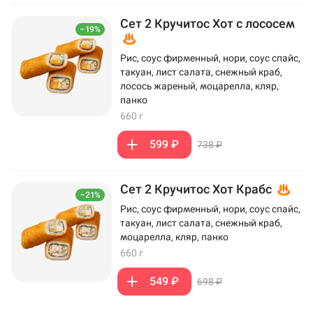
Сет 2 Кручитос Хот с лососем
–19%
Рис, соус фирменный, нори, соус спайс,
такуан, лист салата, снежный краб,
лосось жареный, моцарелла, кляр,
панко
660 г
599 ₽
738 ₽
Сет 2 Кручитос Хот Крабс
–21%
Рис, соус фирменный, нори, соус спайс,
такуан, лист салата, снежный краб,
моцарелла, кляр, панко
660 г
549 ₽
698 ₽