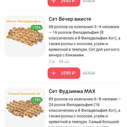
3990 ₽
5148 ₽
Сет Вечер вместе
Много Филадельфии
68 роллов на компанию 3–4 человека
–16%
— 16 роллов Филадельфия (8
классических и 8 Филадельфия Хот), а
также роллы с лососем, угрём и
креветкой в темпуре. Сет для уютного
вечера с близкими.
2 кг
·
68 шт.
3590 ₽
4270 ₽
Сет Фудзияма MAX
Самый большой сет
89 роллов на компанию 6–8 человек —
–19%
24 ролла Филадельфия (16
классических и 8 Филадельфия Хот), а
также роллы с лососем, угрём и
креветкой в темпуре. Самый большой