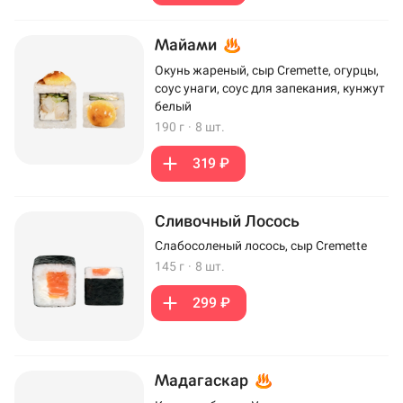
Майами
Окунь жареный, сыр Cremette, огурцы,
соус унаги, соус для запекания, кунжут
белый
190 г
·
8 шт.
319 ₽
Сливочный Лосось
Слабосоленый лосось, сыр Cremette
145 г
·
8 шт.
299 ₽
Мадагаскар