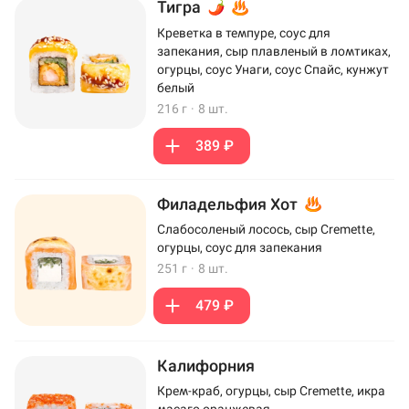
Тигра
Креветка в темпуре, соус для
запекания, сыр плавленый в ломтиках,
огурцы, соус Унаги, соус Спайс, кунжут
белый
216 г
·
8 шт.
389 ₽
Филадельфия Хот
Слабосоленый лосось, сыр Cremette,
огурцы, соус для запекания
251 г
·
8 шт.
479 ₽
Калифорния
Крем-краб, огурцы, сыр Cremette, икра
масаго оранжевая