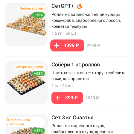
СетGPT+
Выбор гостей
Роллы из варено-копченой курицы,
–39%
крем-краба, слабосоленого лосося,
креветки темпуры
1,5 кг
·
60 шт.
1399 ₽
2293 ₽
Собери 1 кг роллов
Собери под себя
Часть сета готова — вторую соберите
–53%
сами, как нравится
1 кг
·
44 шт.
899 ₽
1929 ₽
Сет 3 кг Счастья
Для большой
компании
Роллы из жаренного окуня,
–47%
слабосоленого окуня, креветки