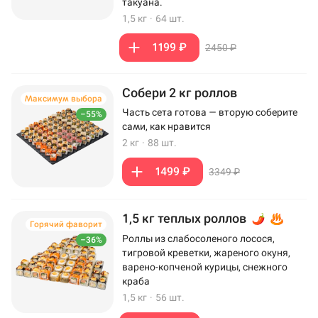
такуана.
1,5 кг
·
64 шт.
1199 ₽
2450 ₽
Собери 2 кг роллов
Максимум выбора
Часть сета готова — вторую соберите
–55%
сами, как нравится
2 кг
·
88 шт.
1499 ₽
3349 ₽
1,5 кг теплых роллов
Горячий фаворит
Роллы из слабосоленого лосося,
–36%
тигровой креветки, жареного окуня,
варено-копченой курицы, снежного
краба
1,5 кг
·
56 шт.