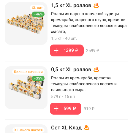
1,5 кг XL роллов
XL хит
Роллы из варено-копченой курицы,
–46%
крем-краба, жареного окуня, креветки
темпуры, слабосоленого лосося и икра
масаго,
1,5 кг
·
40 шт.
1399 ₽
2599 ₽
0,5 кг XL роллов
Больше начинки
Роллы из крем-краба, креветки
–35%
темпуры, слабосоленого лосося и
сливочного сыра.
579 г
·
15 шт.
599 ₽
919 ₽
Сет XL Клад
XL много лосося