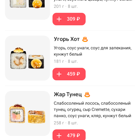
201 г
·
8 шт.
309 ₽
Угорь Хот
Угорь, соус унаги, соус для запекания,
кунжут белый
181 г
·
8 шт.
459 ₽
Жар Тунец
Слабосоленый лосось, слабосоленый
тунец, огурец, сыр Cremette, сухари
панко, соус унаги, кляр, кунжут белый
258 г
·
8 шт.
479 ₽