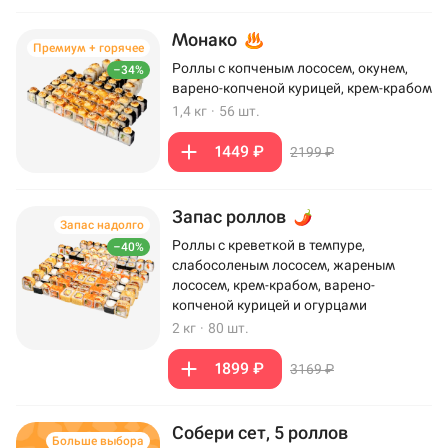
Монако
Премиум + горячее
Роллы с копченым лососем, окунем,
–34%
варено-копченой курицей, крем-крабом
1,4 кг
·
56 шт.
1449 ₽
2199 ₽
Запас роллов
Запас надолго
Роллы с креветкой в темпуре,
–40%
слабосоленым лососем, жареным
лососем, крем-крабом, варено-
копченой курицей и огурцами
2 кг
·
80 шт.
1899 ₽
3169 ₽
Собери сет, 5 роллов
Больше выбора