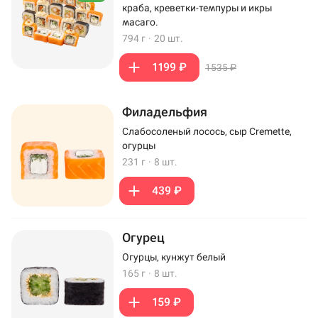
краба, креветки-темпуры и икры
масаго.
794 г
·
20 шт.
1199 ₽
1535 ₽
Филадельфия
Слабосоленый лосось, сыр Cremette,
огурцы
231 г
·
8 шт.
439 ₽
Огурец
Огурцы, кунжут белый
165 г
·
8 шт.
159 ₽