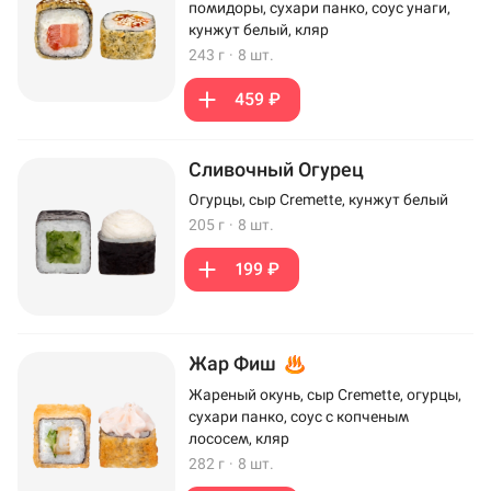
помидоры, сухари панко, соус унаги,
кунжут белый, кляр
243 г
·
8 шт.
459 ₽
Сливочный Огурец
Огурцы, сыр Cremette, кунжут белый
205 г
·
8 шт.
199 ₽
Жар Фиш
Жареный окунь, сыр Cremette, огурцы,
сухари панко, соус с копченым
лососем, кляр
282 г
·
8 шт.