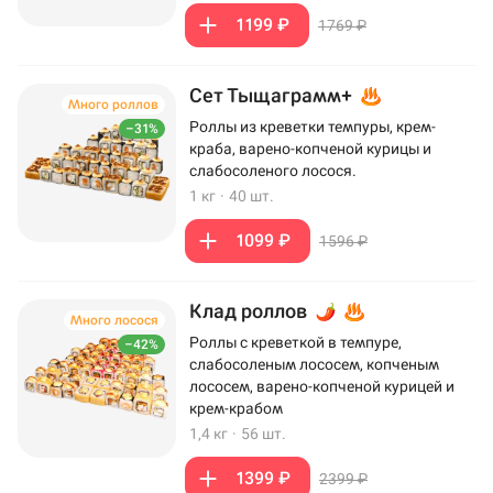
1199 ₽
1769 ₽
Сет Тыщаграмм+
Много роллов
Роллы из креветки темпуры, крем-
–31%
краба, варено-копченой курицы и
слабосоленого лосося.
1 кг
·
40 шт.
1099 ₽
1596 ₽
Клад роллов
Много лосося
Роллы с креветкой в темпуре,
–42%
слабосоленым лососем, копченым
лососем, варено-копченой курицей и
крем-крабом
1,4 кг
·
56 шт.
1399 ₽
2399 ₽