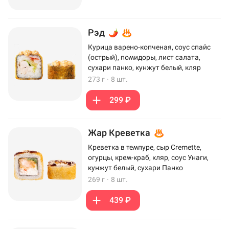
Рэд
Курица варено-копченая, соус спайс
(острый), помидоры, лист салата,
сухари панко, кунжут белый, кляр
273 г
·
8 шт.
299 ₽
Жар Креветка
Креветка в темпуре, сыр Cremette,
огурцы, крем-краб, кляр, соус Унаги,
кунжут белый, сухари Панко
269 г
·
8 шт.
439 ₽