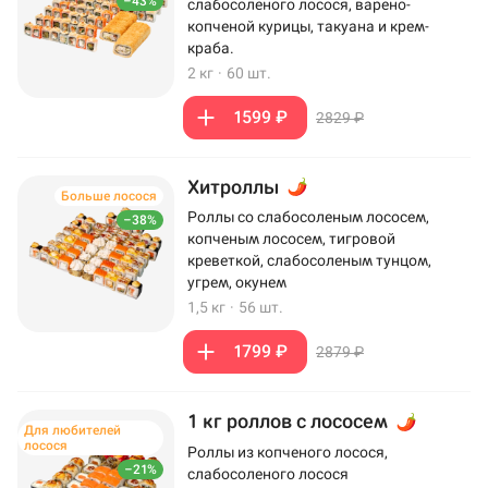
–43%
слабосоленого лосося, варено-
копченой курицы, такуана и крем-
краба.
2 кг
·
60 шт.
1599 ₽
2829 ₽
Хитроллы
Больше лосося
Роллы со слабосоленым лососем,
–38%
копченым лососем, тигровой
креветкой, слабосоленым тунцом,
угрем, окунем
1,5 кг
·
56 шт.
1799 ₽
2879 ₽
1 кг роллов с лососем
Для любителей
лосося
Роллы из копченого лосося,
–21%
слабосоленого лосося