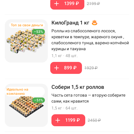
1399 ₽
2199 ₽
КилоГранд 1 кг
Топ за свои деньги
Роллы из слабосоленого лосося,
–53%
креветки в темпуре, жареного окуня ,
слабосоленого тунца, варено-копчёной
курицы и такуана
1,1 кг
·
48 шт.
899 ₽
1929 ₽
Собери 1,5 кг роллов
Идеально на
компанию
Часть сета готова — вторую соберите
–51%
сами, как нравится
1,5 кг
·
64 шт.
1199 ₽
2450 ₽