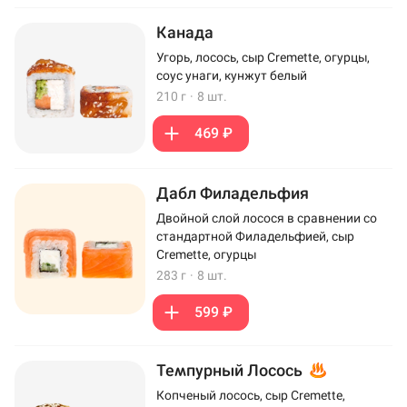
Канада
Угорь, лосось, сыр Cremette, огурцы,
соус унаги, кунжут белый
210 г
·
8 шт.
469 ₽
Дабл Филадельфия
Двойной слой лосося в сравнении со
стандартной Филадельфией, сыр
Cremette, огурцы
283 г
·
8 шт.
599 ₽
Темпурный Лосось
Копченый лосось, сыр Cremette,