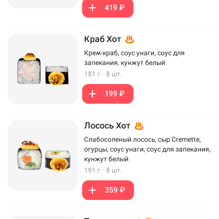
419 ₽
Краб Хот
Крем-краб, соус унаги, соус для
запекания, кунжут белый
181 г
·
8 шт.
199 ₽
Лосось Хот
Слабосоленый лосось, сыр Cremette,
огурцы, соус унаги, соус для запекания,
кунжут белый
191 г
·
8 шт.
359 ₽