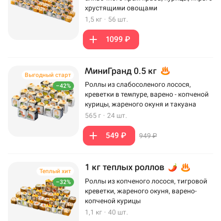
хрустящими овощами
1,5 кг
·
56 шт.
1099 ₽
МиниГранд 0.5 кг
Выгодный старт
Роллы из слабосоленого лосося,
–42%
креветки в темпуре, варено - копченой
курицы, жареного окуня и такуана
565 г
·
24 шт.
549 ₽
949 ₽
1 кг теплых роллов
Теплый хит
Роллы из копченого лосося, тигровой
–32%
креветки, жареного окуня, варено-
копченой курицы
1,1 кг
·
40 шт.