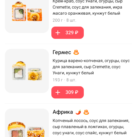
Крем-краб, соус Унаги, огурцы, сыр
Cremette, соус для запекания, икра
масаго оранжевая, кунжут белый
200 г
·
8 шт.
329 ₽
Гермес
Курица варено-копченая, огурцы, соус
для запекания, сыр Cremette, соус
Унаги, кунжут белый
193 г
·
8 шт.
309 ₽
Африка
Копченый лосось, соус для запекания,
сыр плавленый в ломтиках, огурцы,
соус унаги, соус спайс, кунжут белый