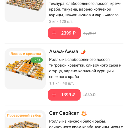
темпура, слабосоленого лосося, крем-
краба, такуана, варено-копченой
курицы, шампиньонов и икры масаго
3 кг
·
128 шт.
2399 ₽
4539 ₽
Амма-Амма
Лосось и креветка
Роллы из слабосоленого лосося,
–25%
тигровой креветки, сливочного сыра и
огурца, варено-копченой курицы и
снежного краба
1,1 кг
·
48 шт.
1399 ₽
1869 ₽
Сет Свойсет
Проверенный выбор
Роллы из нежной белой рыбы,
сливочного крем-краба, курицы, икры с