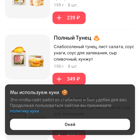
199 г
·
8 шт.
239 ₽
Полный Тунец
Слабосоленый тунец, лист салата, соус
унаги, соус для запекания, сыр
сливочный, кунжут
190 г
·
8 шт.
349 ₽
Мы используем куки
Сочная креветка
Это чтобы сайт работал стабильно и был удобен для вас.
Продолжая пользоваться сайтом вы принимаете
Креветка в темпуре, лист салата, соус
политику куки
для запекания
172 г
·
8 шт.
Окей
349 ₽