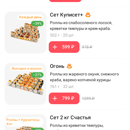
Сет Куписет+
Каждый день
Роллы из слабосоленого лосося,
–39%
креветки темпуры и крем-краба.
502 г
·
20 шт.
599 ₽
978 ₽
Огонь
Выгодно и вкусно
Роллы из жареного окуня, снежного
–27%
краба, варено-копченой курицы
761 г
·
32 шт.
799 ₽
1099 ₽
Сет 2 кг Счастья
Роллы + Кручитосы
Хот
Роллы из креветки темпуры,