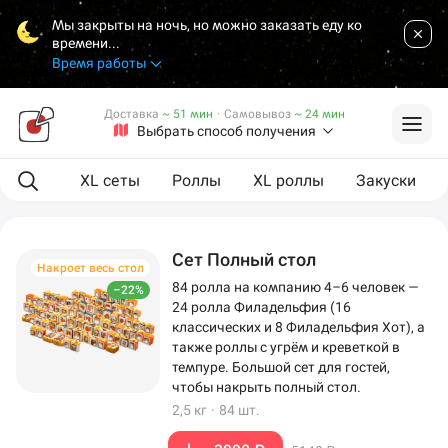
Мы закрыты на ночь, но можно заказать еду ко
времени...
Время работы
Доставка
~ 51 мин
·
Самовывоз
~ 24 мин
Выбрать способ получения
ая еда
XL сеты
Роллы
XL роллы
Закуски
Сет Полный стол
Накроет весь стол
84 ролла на компанию 4–6 человек —
–22%
24 ролла Филадельфия (16
классических и 8 Филадельфия Хот), а
также роллы с угрём и креветкой в
темпуре. Большой сет для гостей,
чтобы накрыть полный стол.
2,5 кг
·
84 шт.