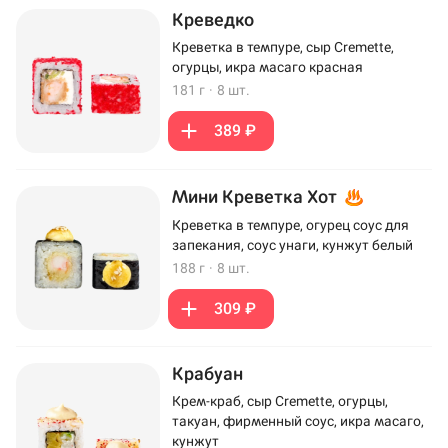
Креведко
Креветка в темпуре, сыр Cremette,
огурцы, икра масаго красная
181 г
·
8 шт.
389 ₽
Мини Креветка Хот
Креветка в темпуре, огурец соус для
запекания, соус унаги, кунжут белый
188 г
·
8 шт.
309 ₽
Крабуан
Крем-краб, сыр Cremette, огурцы,
такуан, фирменный соус, икра масаго,
кунжут