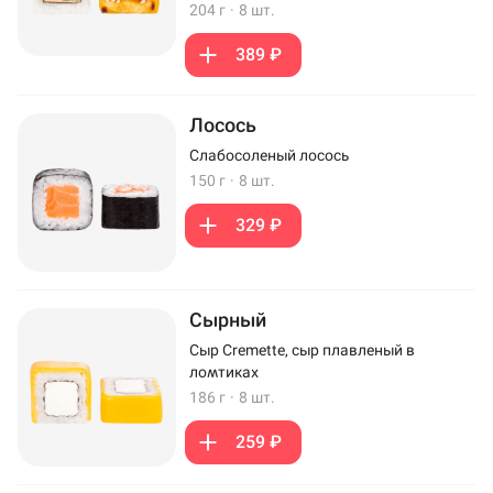
204 г
·
8 шт.
389 ₽
Лосось
Слабосоленый лосось
150 г
·
8 шт.
329 ₽
Сырный
Сыр Cremette, сыр плавленый в
ломтиках
186 г
·
8 шт.
259 ₽